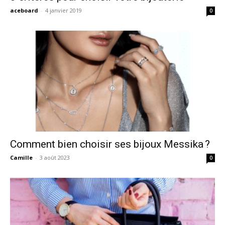
aceboard
-
4 janvier 2019
0
Comment bien choisir ses bijoux Messika ?
Camille
-
3 août 2023
0